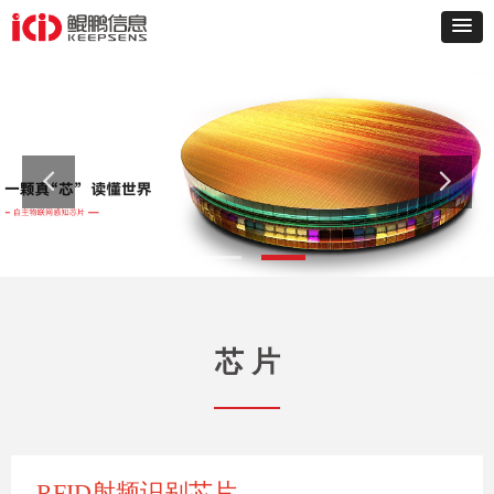
芯 片
RFID射频识别芯片