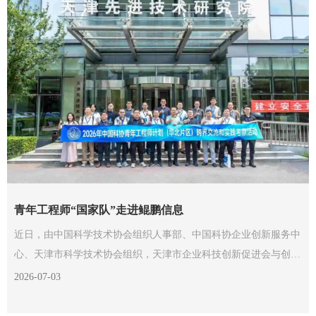
青年工程师“国家队”走进鲲鹏信息
近日，由中国科学技术协会组织人事部、中国科协企业创新服务中
心、天津市科学技术协会组织，天津市企业科技创新促进会与创业
知本社承办的2026年中国科协青年工程师计划（华北片区）跨界交
2026-07-03
流与实践考察活动走进鲲鹏信息。