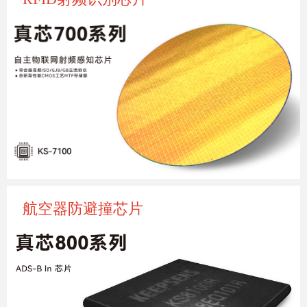
航空器防避撞芯片
鲲鹏信息是国内最早一批开始自主射频识别技术（GJB 
RFID、GB RFID、ISO RFID）探索的企业，具有自主
研发的2.45G有源RFID、800/900MHz无源RFID两大产
品系，涵盖多种类、多形态的多款电子标签、读写器
产品。适用于仓储、物流、资产管理等各领域应用。
