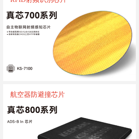
航空器防避撞芯片
鲲鹏信息是国内最早一批开始自主射频识别技术（GJB 
RFID、GB RFID、ISO RFID）探索的企业，具有自主
研发的2.45G有源RFID、800/900MHz无源RFID两大产
品系，涵盖多种类、多形态的多款电子标签、读写器
产品。适用于仓储、物流、资产管理等各领域应用。
