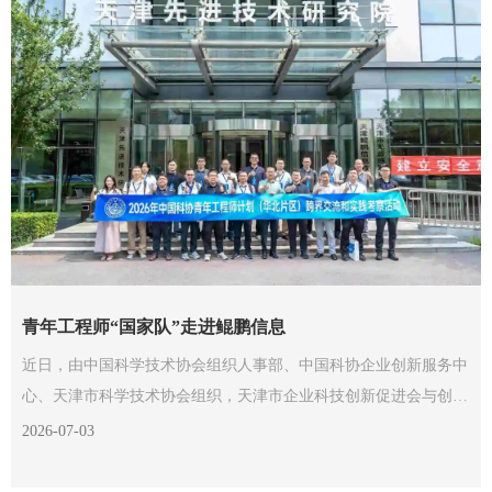
青年工程师“国家队”走进鲲鹏信息
近日，由中国科学技术协会组织人事部、中国科协企业创新服务中
心、天津市科学技术协会组织，天津市企业科技创新促进会与创业
知本社承办的2026年中国科协青年工程师计划（华北片区）跨界交
2026-07-03
流与实践考察活动走进鲲鹏信息。