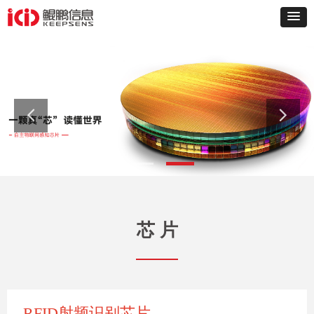
芯 片
RFID射频识别芯片